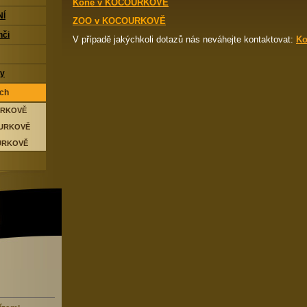
Koně v KOCOURKOVĚ
NÍ
ZOO v KOCOURKOVĚ
nči
V případě jakýchkoli dotazů nás neváhejte kontaktovat:
Ko
zy
ách
URKOVĚ
OURKOVĚ
URKOVĚ