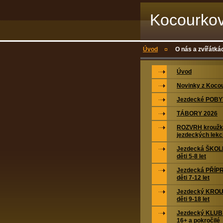
Kocourkov
Úvod
O nás a zvířátká
Úvod
Novinky z Koco
Jezdecké POBYT
TÁBORY 2026
ROZVRH kroužk
jezdeckých lekc
Jezdecká ŠKOL
děti 5-8 let
Jezdecká PŘÍP
děti 7-12 let
Jezdecký KROU
děti 9-18 let
Jezdecký KLUB 
16+ a pokročilé