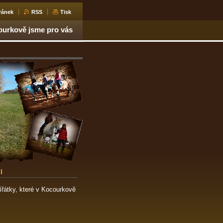
ránek
RSS
Tisk
ourkově jsme pro vás
I
ířátky, které v Kocourkově