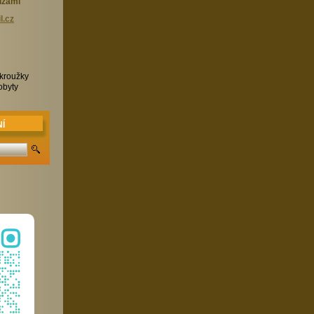
ízami
l.cz
 kroužky
obyty
Í