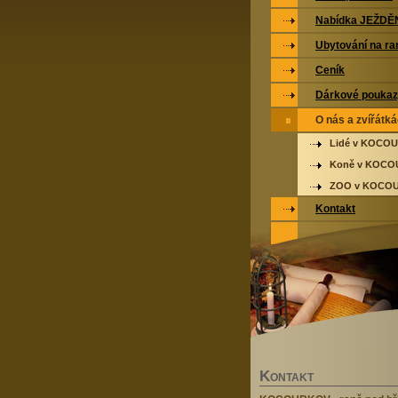
Nabídka JEŽDĚ
Ubytování na ra
Ceník
Dárkové pouka
O nás a zvířátk
Lidé v KOCO
Koně v KOC
ZOO v KOCO
Kontakt
K
ONTAKT