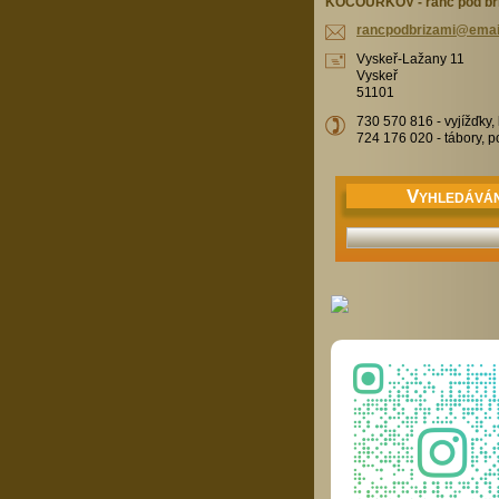
KOCOURKOV - ranč pod bř
rancpodb
rizami@e
mai
Vyskeř-Lažany 11
Vyskeř
51101
730 570 816 - vyjížďky,
724 176 020 - tábory, p
V
YHLEDÁVÁN