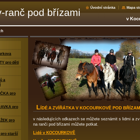
Úvodní stránka
Mapa st
-ranč pod břízami
v Koc
ch
urkova
Y pro děti
ů a
í
IČKA pro
L
RAVKA pro
ÍDÉ A ZVÍŘÁTKA V KOCOURKOVĚ POD BŘÍZAM
v následujících odkazech se můžete seznámit s lidmi a zv
ŽEK pro
na ranči pod břízami můžete potkat.
Lidé v KOCOURKOVĚ
pro starší